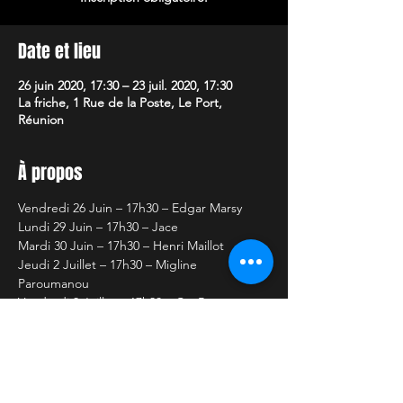
Date et lieu
26 juin 2020, 17:30 – 23 juil. 2020, 17:30
La friche, 1 Rue de la Poste, Le Port,
Réunion
À propos
Vendredi 26 Juin – 17h30 – Edgar Marsy
Lundi 29 Juin – 17h30 – Jace
Mardi 30 Juin – 17h30 – Henri Maillot
Jeudi 2 Juillet – 17h30 – Migline 
Paroumanou
Vendredi 3 Juillet – 17h30 – CanB
Mardi 7 Juillet – 17h30 – Gorg One
Lire plus >