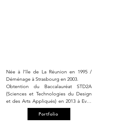
Née à l’île de La Réunion en 1995 / 
Déménage à Strasbourg en 2003.

Obtention du Baccalauréat STD2A 
(Sciences et Technologies du Design 
et des Arts Appliqués) en 2013 à Evry-
Courcouronnes.

Portfolio
Intègre la classe préparatoire publique 
Les Arcades à Issy-les-Moulineaux.

Intègre les Beaux-Arts de Nantes en 